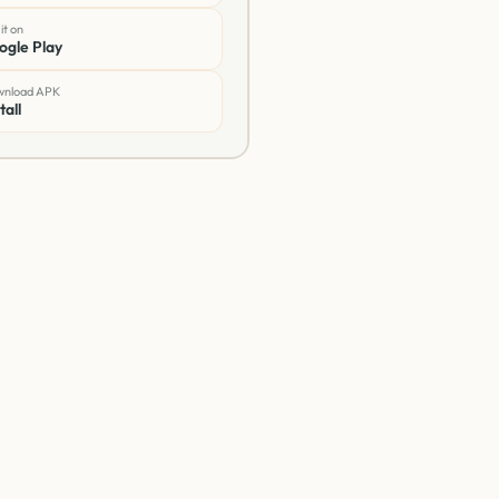
it on
ogle Play
nload APK
tall