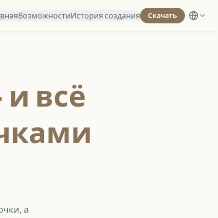
авная
Возможности
История создания
Скачать
 и всё
очками
очки, а