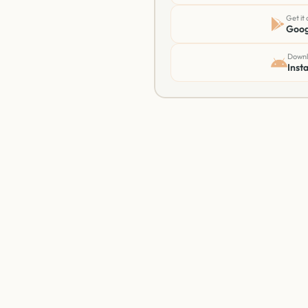
Get it 
Goog
Downl
Insta