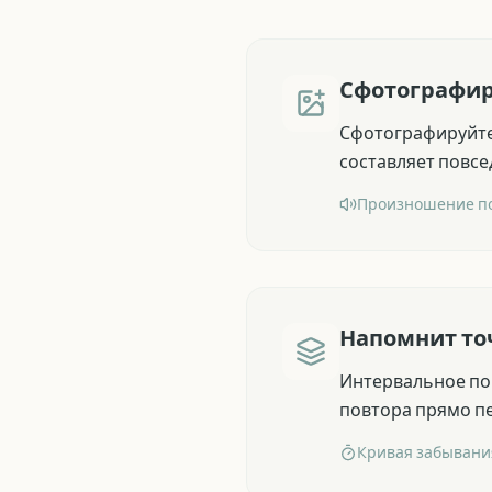
Сфотографир
Сфотографируйте 
составляет повс
Произношение по
Напомнит то
Интервальное пов
повтора прямо пе
Кривая забывани