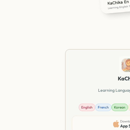
KaCh
Learning Langua
English
French
Korean
Downlo
App 