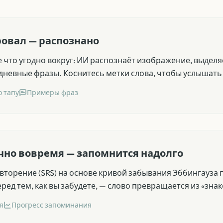
овал — распознано
что угодно вокруг: ИИ распознаёт изображение, выделяе
едневные фразы. Коснитесь метки слова, чтобы услышат
 тапу
Примеры фраз
чно вовремя — запомнится надолго
торение (SRS) на основе кривой забывания Эббингауза 
ред тем, как вы забудете, — слово превращается из «зна
я
Прогресс запоминания