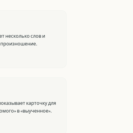
т несколько слов и
ь произношение.
показывает карточку для
комого» в «выученное».