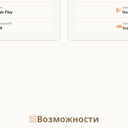
on
Get 
le Play
Go
oad APK
Dow
ll
Ins
Возможности