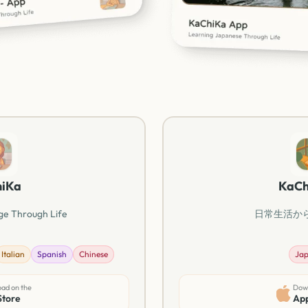
iKa
KaCh
ge Through Life
日常生活か
Italian
Spanish
Chinese
Jap
ad on the
Down
Store
App