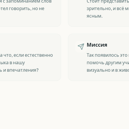
я с запоминанием слов
Стоит представит
отел говорить, но не
зрительно, и всё 
ясным.
Миссия
 а что, если естественно
Так появилось эт
зыка в нашу
помочь другим учи
ь и впечатления?
визуально и в жив