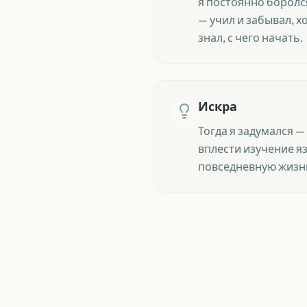
я постоянно боролс
— учил и забывал, х
знал, с чего начать.
Искра
Тогда я задумался —
вплести изучение я
повседневную жизн