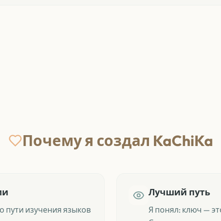
Почему я создал KaChiKa
ми
Лучший путь
о пути изучения языков
Я понял: ключ — э