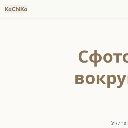
KaChiKa
Сфото
вокру
Учите 