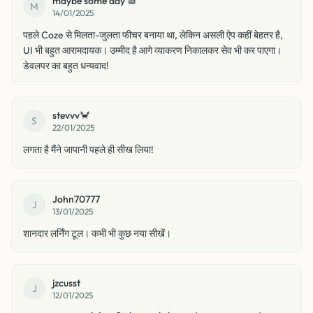
maybe some day 📆
M
14/01/2025
पहले Coze से मिलता-जुलता फीचर बनाया था, लेकिन असली ऐप कहीं बेहतर है,
UI भी बहुत आरामदायक। उम्मीद है आगे व्याकरण निकालकर सेव भी कर पाएगा।
डेवलपर का बहुत धन्यवाद!
stevvv🦀
S
22/01/2025
लगता है मैंने जापानी पहले ही सीख लिया!
John70777
J
13/01/2025
शानदार लर्निंग टूल। कभी भी कुछ नया सीखें।
jzcusst
J
12/01/2025