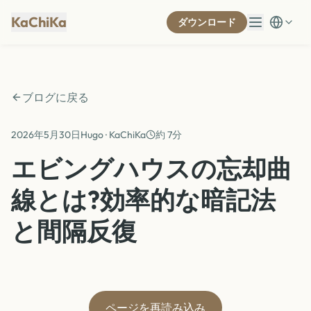
KaChiKa
ダウンロード
ブログに戻る
2026年5月30日
Hugo · KaChiKa
約 7分
エビングハウスの忘却曲
線とは?効率的な暗記法
と間隔反復
ページを再読み込み